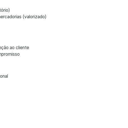
ório)
rcadorias (valorizado)
ção ao cliente
ompromisso
onal