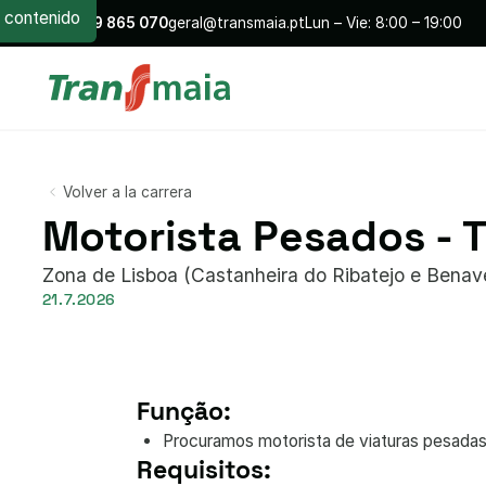
contenido
+351
229 865 070
geral@transmaia.pt
Lun – Vie: 8:00 – 19:00
Volver a la carrera
Motorista Pesados - T
Zona de Lisboa (Castanheira do Ribatejo e Benav
21.7.2026
Função:
Procuramos motorista de viaturas pesadas
Requisitos: