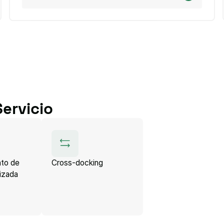
ervicio
to de
Cross-docking
tizada