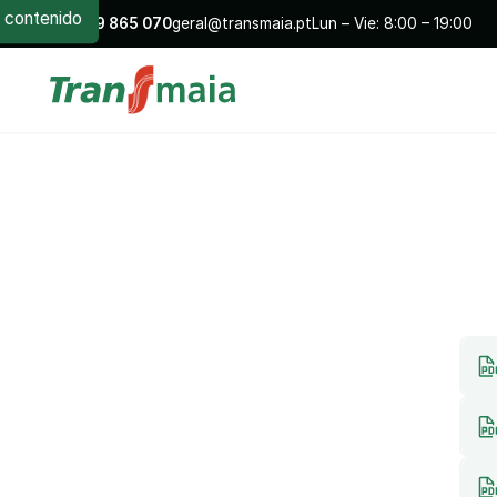
contenido
+351
229 865 070
geral@transmaia.pt
Lun – Vie: 8:00 – 19:00