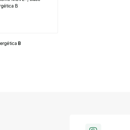
nergética
B