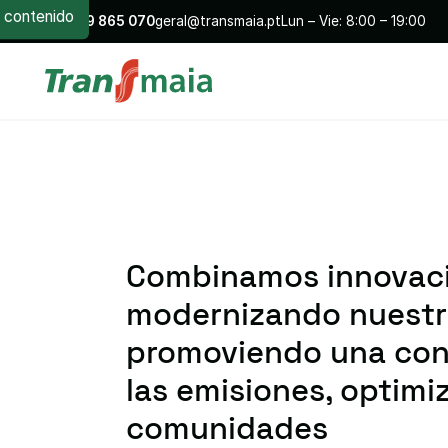
contenido
+351
229 865 070
geral@transmaia.pt
Lun – Vie: 8:00 – 19:00
Combinamos innovaci
modernizando nuestra 
promoviendo una cond
las emisiones, optimiz
comunidades