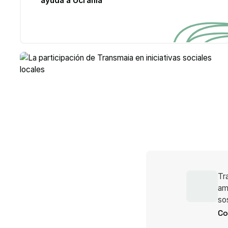
ayuda a Ucrania
Tr
am
so
Co