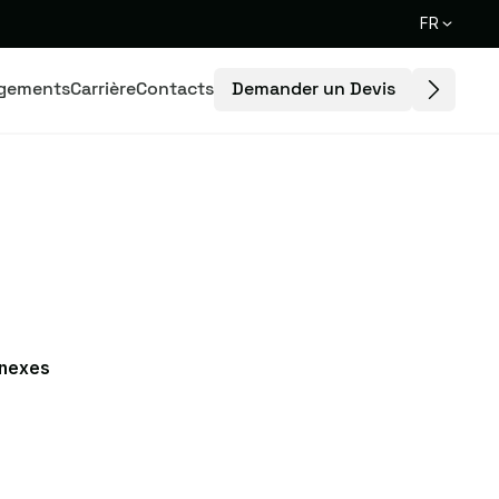
FR
Demander un Devis
gements
Carrière
Contacts
nnexes