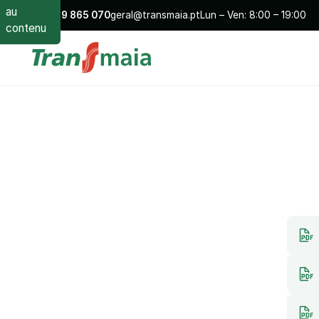
au
+351
229 865 070
geral@transmaia.pt
Lun – Ven: 8:00 – 19:00
contenu