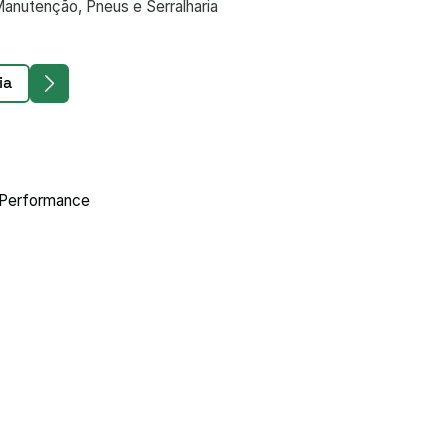
Manutenção, Pneus e Serralharia
ia
e Performance
equi