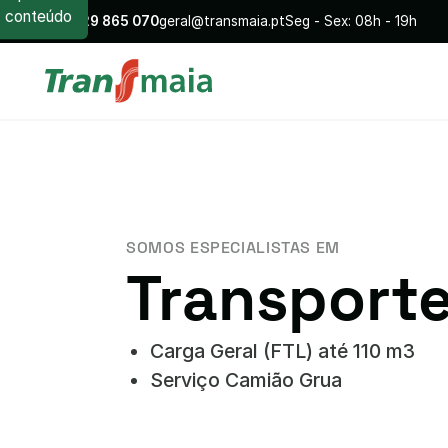
conteúdo
+351
229 865 070
geral@transmaia.pt
Seg - Sex: 08h - 19h
SOMOS ESPECIALISTAS EM
Transporte
Carga Geral (FTL) até 110 m3
Serviço Camião Grua